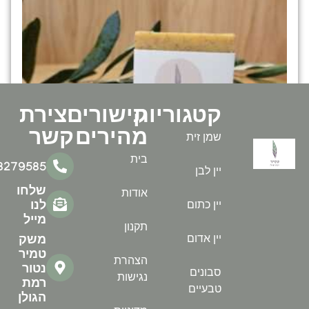
קטגוריות
קישורים
יצירת
מהירים
קשר
שמן זית
בית
0538279585
יין לבן
שלחו
אודות
יין כתום
לנו
מייל
בון טבעי כורכום
תקנון
יין אדום
משק
25.00
טמיר
הצהרת
נטור
סבונים
נגישות
רמת
וספה לסל
טבעיים
הגולן