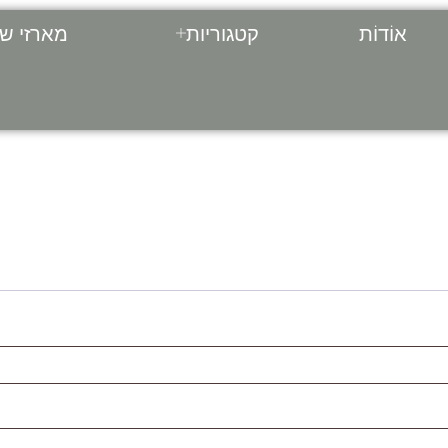
אוֹדוֹת
קטגוריות
מארזי שי