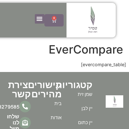
0
EverCompar
קטגוריות
קישורים
יצירת
מהירים
קשר
שמן זית
בית
0538279585
יין לבן
שלחו
אודות
יין כתום
לנו